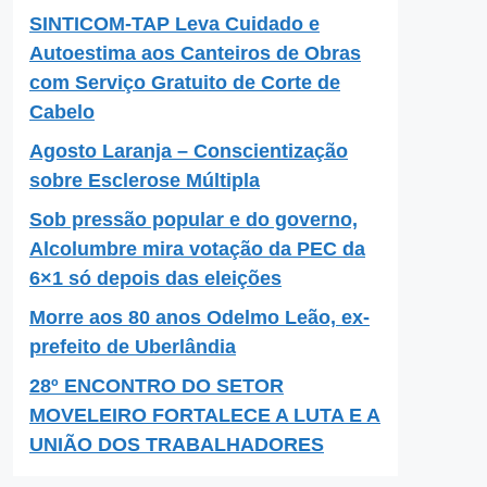
SINTICOM-TAP Leva Cuidado e
Autoestima aos Canteiros de Obras
com Serviço Gratuito de Corte de
Cabelo
Agosto Laranja – Conscientização
sobre Esclerose Múltipla
Sob pressão popular e do governo,
Alcolumbre mira votação da PEC da
6×1 só depois das eleições
Morre aos 80 anos Odelmo Leão, ex-
prefeito de Uberlândia
28º ENCONTRO DO SETOR
MOVELEIRO FORTALECE A LUTA E A
UNIÃO DOS TRABALHADORES