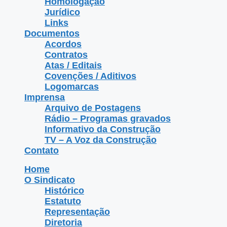
Homologação
Jurídico
Links
Documentos
Acordos
Contratos
Atas / Editais
Covenções / Aditivos
Logomarcas
Imprensa
Arquivo de Postagens
Rádio – Programas gravados
Informativo da Construção
TV – A Voz da Construção
Contato
Home
O Sindicato
Histórico
Estatuto
Representação
Diretoria