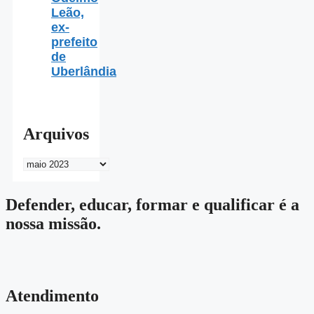
Leão,
ex-
prefeito
de
Uberlândia
Arquivos
Arquivos
Defender, educar, formar e qualificar é a
nossa missão.
Atendimento