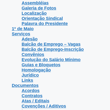
Assembléias
Galeria de Fotos
Localização
Orientação Sindical
Palavra do Presidente
1º de Maio
Serviços
Adesão
Balcão de Emprego – Vagas
Balcão de Emprego-Inscrição
Convênios
Evolução do Salário Mínimo
Guias e Bloquetos
Homologação
Jurídico
Links
Documentos
Acordos
Contratos
Atas / Editais
Covenções / Aditivos