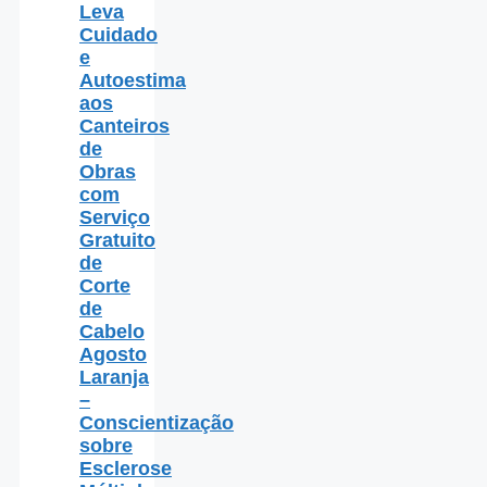
Leva
Cuidado
e
Autoestima
aos
Canteiros
de
Obras
com
Serviço
Gratuito
de
Corte
de
Cabelo
Agosto
Laranja
–
Conscientização
sobre
Esclerose