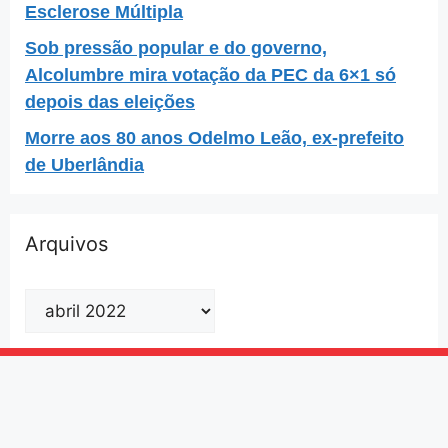
Esclerose Múltipla
Sob pressão popular e do governo,
Alcolumbre mira votação da PEC da 6×1 só
depois das eleições
Morre aos 80 anos Odelmo Leão, ex-prefeito
de Uberlândia
Arquivos
DEFENDER, EDUCAR,
FORMAR E QUALIFICAR É
A NOSSA MISSÃO.